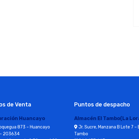
os de Venta
Puntos de despacho
oración Huancayo
Almacén El Tambo(La Lor
Moquegua 873 – Huancayo
Jr. Sucre, Manzana B Lote 7 – 
– 203634
Tambo