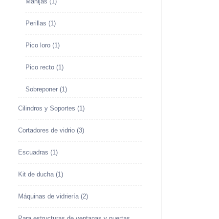
Manijas
(1)
Perillas
(1)
Pico loro
(1)
Pico recto
(1)
Sobreponer
(1)
Cilindros y Soportes
(1)
Cortadores de vidrio
(3)
Escuadras
(1)
Kit de ducha
(1)
Máquinas de vidriería
(2)
Para estructuras de ventanas y puertas