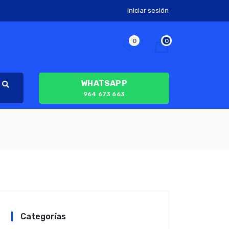
Iniciar sesión
0
0
WHATSAPP
964 673 663
Categorías