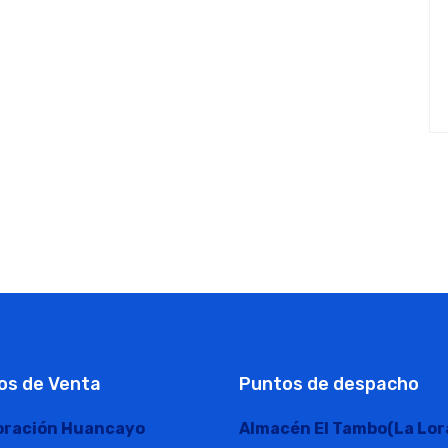
os de Venta
Puntos de despacho
oración Huancayo
Almacén El Tambo(La Lor