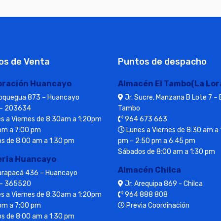
os de Venta
Puntos de despacho
oración Huancayo
Almacén El Tambo(La Lor
Moquegua 873 – Huancayo
Jr. Sucre, Manzana B Lote 7 – 
– 203634
Tambo
s a Viernes de 8:30am a 1:20pm
964 673 663
pm a 7:00 pm
Lunes a Viernes de 8:30 am a 
s de 8:00 am a 1:30 pm
pm – 2:50 pm a 6:45 pm
Sábados de 8:00 am a 1:30 pm
eria Huancayo
Almacén Chilca
Tarapacá 436 – Huancayo
– 365520
Jr. Arequipa 869 - Chilca
s a Viernes de 8:30am a 1:20pm
964 888 808
pm a 7:00 pm
Previa Coordinación
s de 8:00 am a 1:30 pm