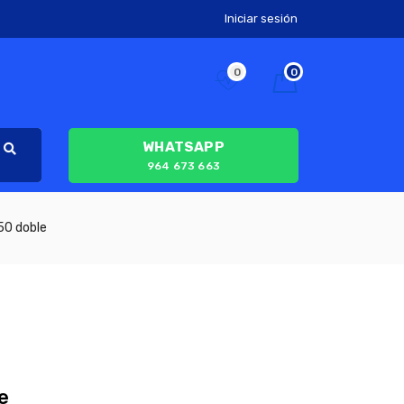
Iniciar sesión
0
0
WHATSAPP
964 673 663
50 doble
e