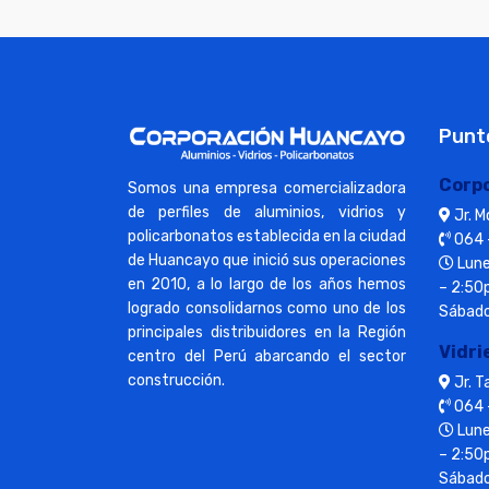
Punt
Corp
Somos una empresa comercializadora
de perfiles de aluminios, vidrios y
Jr. 
policarbonatos establecida en la ciudad
064 
de Huancayo que inició sus operaciones
Lune
en 2010, a lo largo de los años hemos
– 2:50
logrado consolidarnos como uno de los
Sábado
principales distribuidores en la Región
Vidri
centro del Perú abarcando el sector
construcción.
Jr. 
064 
Lune
– 2:50
Sábado