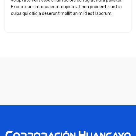
voluptate velit esse cillum dolore eu fugiat nulla pariatur.
Excepteur sint occaecat cupidatat non proident, sunt in
culpa qui officia deserunt mollit anim id est laborum.