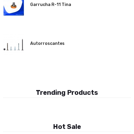
Garrucha R-11 Tina
T-013 (Jalador Inox)
Autorroscantes
Garrucha closet
Trending Products
Hot Sale