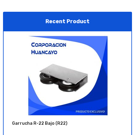
Recent Product
Garrucha R-22 Bajo (R22)
Garrucha para Serie 25