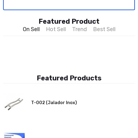
Featured Product
On Sell
Hot Sell
Trend
Best Sell
Featured Products
Pasantes, bridas, terminales, codos,
T-002 (Jalador Inox)
tricodos y tee’s